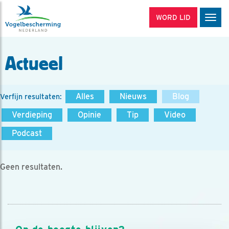
WORD LID
Men
Actueel
Alles
Nieuws
Blog
Verfijn resultaten:
Verdieping
Opinie
Tip
Video
Podcast
Geen resultaten.