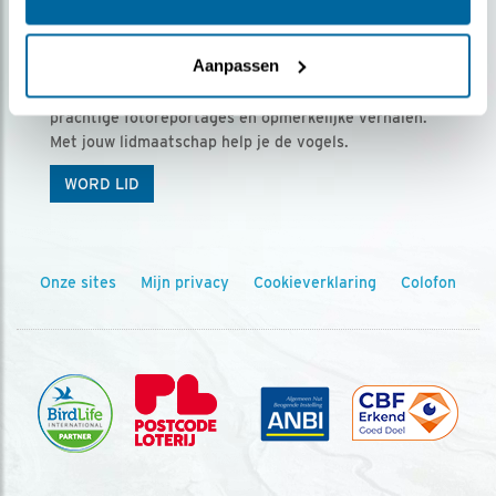
Ontvang 5 x Vogels voor € 36,00 per jaar
Aanpassen
Vogels is het tijdschrift voor onze leden, met
prachtige fotoreportages en opmerkelijke verhalen.
Met jouw lidmaatschap help je de vogels.
WORD LID
Onze sites
Mijn privacy
Cookieverklaring
Colofon