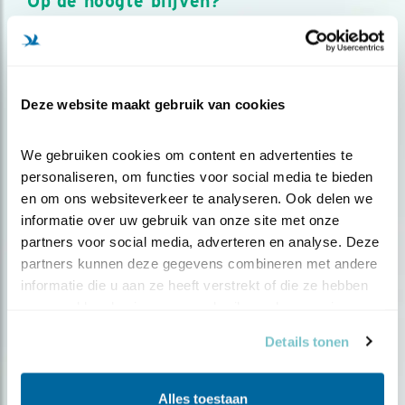
Op de hoogte blijven?
Meld je aan en ontvang nieuws, inspiratie, acties en tips
over vogels en activiteiten van Vogelbescherming.
AANMELDEN VOGELNIEUWS
Deze website maakt gebruik van cookies
Volg ons via social media
We gebruiken cookies om content en advertenties te 
personaliseren, om functies voor social media te bieden 
en om ons websiteverkeer te analyseren. Ook delen we 
informatie over uw gebruik van onze site met onze 
partners voor social media, adverteren en analyse. Deze 
partners kunnen deze gegevens combineren met andere 
informatie die u aan ze heeft verstrekt of die ze hebben 
verzameld op basis van uw gebruik van hun services.
Details tonen
Alles toestaan