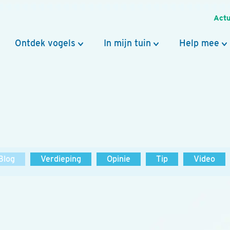
Actu
Ontdek vogels
In mijn tuin
Help mee
Blog
Verdieping
Opinie
Tip
Video