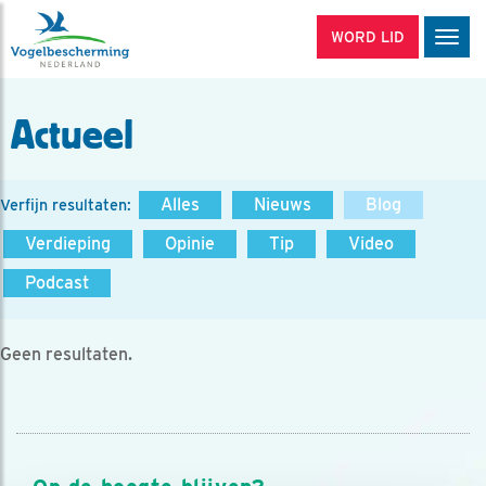
WORD LID
Men
Actueel
Alles
Nieuws
Blog
Verfijn resultaten:
Verdieping
Opinie
Tip
Video
Podcast
Geen resultaten.