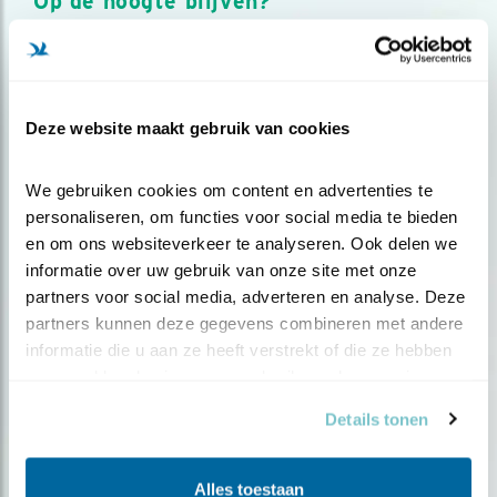
Op de hoogte blijven?
Meld je aan en ontvang nieuws, inspiratie, acties en tips
over vogels en activiteiten van Vogelbescherming.
AANMELDEN VOGELNIEUWS
Deze website maakt gebruik van cookies
Volg ons via social media
We gebruiken cookies om content en advertenties te 
personaliseren, om functies voor social media te bieden 
en om ons websiteverkeer te analyseren. Ook delen we 
informatie over uw gebruik van onze site met onze 
partners voor social media, adverteren en analyse. Deze 
partners kunnen deze gegevens combineren met andere 
informatie die u aan ze heeft verstrekt of die ze hebben 
verzameld op basis van uw gebruik van hun services.
Details tonen
Alles toestaan