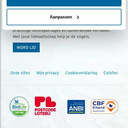
Ontvang 5 x Vogels voor € 36,00 per jaar
Aanpassen
Vogels is het tijdschrift voor onze leden, met
prachtige fotoreportages en opmerkelijke verhalen.
Met jouw lidmaatschap help je de vogels.
WORD LID
Onze sites
Mijn privacy
Cookieverklaring
Colofon