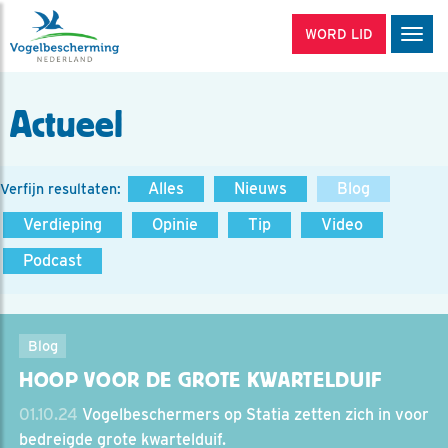
WORD LID
Men
Actueel
Alles
Nieuws
Blog
Verfijn resultaten:
Verdieping
Opinie
Tip
Video
Podcast
Blog
HOOP VOOR DE GROTE KWARTELDUIF
01.10.24
Vogelbeschermers op Statia zetten zich in voor
bedreigde grote kwartelduif.