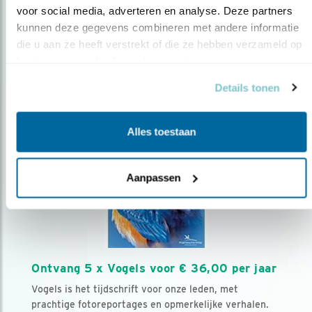
voor social media, adverteren en analyse. Deze partners 
kunnen deze gegevens combineren met andere informatie 
Volg ons via social media
die u aan ze heeft verstrekt of die ze hebben verzameld op 
basis van uw gebruik van hun services.
Details tonen
Alles toestaan
Aanpassen
Ontvang 5 x Vogels voor € 36,00 per jaar
Vogels is het tijdschrift voor onze leden, met
prachtige fotoreportages en opmerkelijke verhalen.