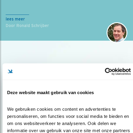
lees meer
Door Ronald Schrijber
Deze website maakt gebruik van cookies
Op de hoogte blijven?
Meld je aan en ontvang nieuws, inspiratie, acties en tips
We gebruiken cookies om content en advertenties te 
over vogels en activiteiten van Vogelbescherming.
personaliseren, om functies voor social media te bieden en 
om ons websiteverkeer te analyseren. Ook delen we 
AANMELDEN VOGELNIEUWS
informatie over uw gebruik van onze site met onze partners 