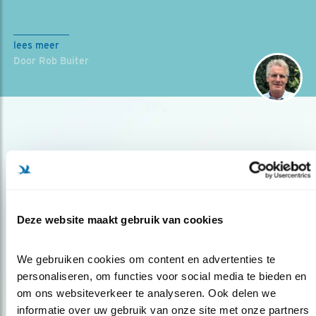
lees meer
Door Rob Buiter
Deze website maakt gebruik van cookies
Op de hoogte blijven?
Meld je aan en ontvang nieuws, inspiratie, acties en tips
We gebruiken cookies om content en advertenties te 
over vogels en activiteiten van Vogelbescherming.
personaliseren, om functies voor social media te bieden en 
om ons websiteverkeer te analyseren. Ook delen we 
AANMELDEN VOGELNIEUWS
informatie over uw gebruik van onze site met onze partners 