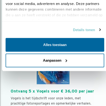
voor social media, adverteren en analyse. Deze partners 
kunnen deze gegevens combineren met andere informatie 
Volg ons via social media
die u aan ze heeft verstrekt of die ze hebben verzameld op 
basis van uw gebruik van hun services.
Details tonen
Alles toestaan
Aanpassen
Ontvang 5 x Vogels voor € 36,00 per jaar
Vogels is het tijdschrift voor onze leden, met
prachtige fotoreportages en opmerkelijke verhalen.