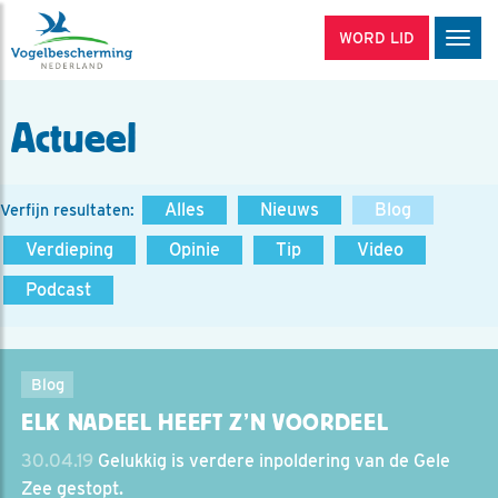
WORD LID
Men
Actueel
Alles
Nieuws
Blog
Verfijn resultaten:
Verdieping
Opinie
Tip
Video
Podcast
Blog
ELK NADEEL HEEFT Z’N VOORDEEL
30.04.19
Gelukkig is verdere inpoldering van de Gele
Zee gestopt.