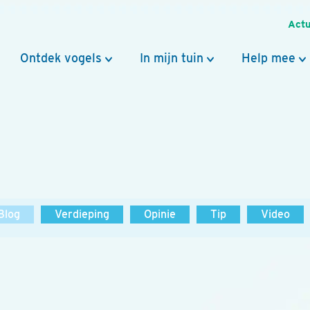
Actu
Ontdek vogels
In mijn tuin
Help mee
Blog
Verdieping
Opinie
Tip
Video