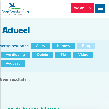
WORD LID
Men
Actueel
Alles
Nieuws
Blog
Verfijn resultaten:
Verdieping
Opinie
Tip
Video
Podcast
Geen resultaten.