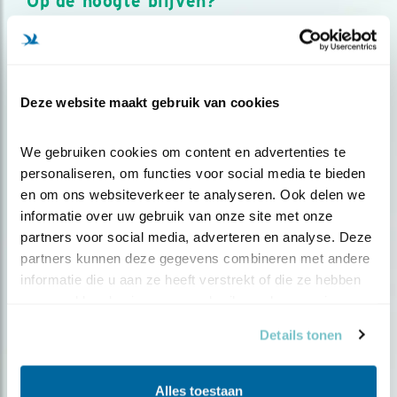
Op de hoogte blijven?
Meld je aan en ontvang nieuws, inspiratie, acties en tips
over vogels en activiteiten van Vogelbescherming.
AANMELDEN VOGELNIEUWS
Deze website maakt gebruik van cookies
Volg ons via social media
We gebruiken cookies om content en advertenties te 
personaliseren, om functies voor social media te bieden 
en om ons websiteverkeer te analyseren. Ook delen we 
informatie over uw gebruik van onze site met onze 
partners voor social media, adverteren en analyse. Deze 
partners kunnen deze gegevens combineren met andere 
informatie die u aan ze heeft verstrekt of die ze hebben 
verzameld op basis van uw gebruik van hun services.
Details tonen
Alles toestaan