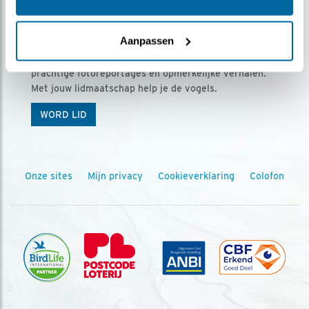
Ontvang 5 x Vogels voor € 36,00 per jaar
Aanpassen
Vogels is het tijdschrift voor onze leden, met
prachtige fotoreportages en opmerkelijke verhalen.
Met jouw lidmaatschap help je de vogels.
WORD LID
Onze sites
Mijn privacy
Cookieverklaring
Colofon