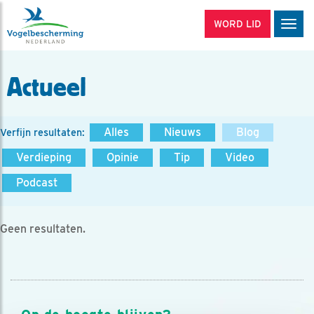
WORD LID
Men
Actueel
Alles
Nieuws
Blog
Verfijn resultaten:
Verdieping
Opinie
Tip
Video
Podcast
Geen resultaten.