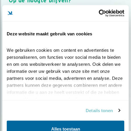
Op de hoogte blijven?
Meld je aan en ontvang nieuws, inspiratie, acties en tips
over vogels en activiteiten van Vogelbescherming.
AANMELDEN VOGELNIEUWS
Deze website maakt gebruik van cookies
Volg ons via social media
We gebruiken cookies om content en advertenties te 
personaliseren, om functies voor social media te bieden 
en om ons websiteverkeer te analyseren. Ook delen we 
informatie over uw gebruik van onze site met onze 
partners voor social media, adverteren en analyse. Deze 
partners kunnen deze gegevens combineren met andere 
informatie die u aan ze heeft verstrekt of die ze hebben 
verzameld op basis van uw gebruik van hun services.
Details tonen
Alles toestaan