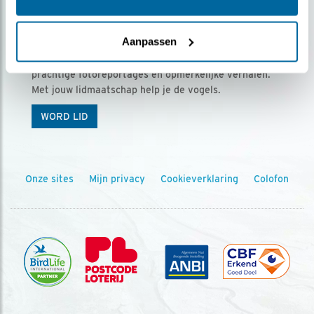
Ontvang 5 x Vogels voor € 36,00 per jaar
Aanpassen
Vogels is het tijdschrift voor onze leden, met
prachtige fotoreportages en opmerkelijke verhalen.
Met jouw lidmaatschap help je de vogels.
WORD LID
Onze sites
Mijn privacy
Cookieverklaring
Colofon