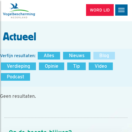
WORD LID
Men
Actueel
Alles
Nieuws
Blog
Verfijn resultaten:
Verdieping
Opinie
Tip
Video
Podcast
Geen resultaten.