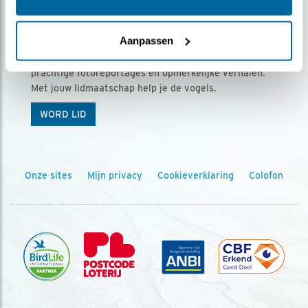
Ontvang 5 x Vogels voor € 36,00 per jaar
Aanpassen
Vogels is het tijdschrift voor onze leden, met
prachtige fotoreportages en opmerkelijke verhalen.
Met jouw lidmaatschap help je de vogels.
WORD LID
Onze sites
Mijn privacy
Cookieverklaring
Colofon