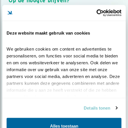
Op de hoogte blijven?
Meld je aan en ontvang nieuws, inspiratie, acties en tips
over vogels en activiteiten van Vogelbescherming.
AANMELDEN VOGELNIEUWS
Deze website maakt gebruik van cookies
Volg ons via social media
We gebruiken cookies om content en advertenties te 
personaliseren, om functies voor social media te bieden 
en om ons websiteverkeer te analyseren. Ook delen we 
informatie over uw gebruik van onze site met onze 
partners voor social media, adverteren en analyse. Deze 
partners kunnen deze gegevens combineren met andere 
informatie die u aan ze heeft verstrekt of die ze hebben 
verzameld op basis van uw gebruik van hun services.
Details tonen
Alles toestaan