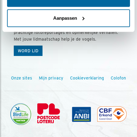
Ontvang 5 x Vogels voor € 36,00 per jaar
Aanpassen
Vogels is het tijdschrift voor onze leden, met
prachtige fotoreportages en opmerkelijke verhalen.
Met jouw lidmaatschap help je de vogels.
WORD LID
Onze sites
Mijn privacy
Cookieverklaring
Colofon