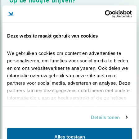
Op de hoogte blijven?
Meld je aan en ontvang nieuws, inspiratie, acties en tips
over vogels en activiteiten van Vogelbescherming.
AANMELDEN VOGELNIEUWS
Deze website maakt gebruik van cookies
Volg ons via social media
We gebruiken cookies om content en advertenties te 
personaliseren, om functies voor social media te bieden 
en om ons websiteverkeer te analyseren. Ook delen we 
informatie over uw gebruik van onze site met onze 
partners voor social media, adverteren en analyse. Deze 
partners kunnen deze gegevens combineren met andere 
informatie die u aan ze heeft verstrekt of die ze hebben 
verzameld op basis van uw gebruik van hun services.
Details tonen
Alles toestaan