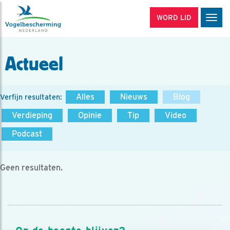
WORD LID
Men
Actueel
Alles
Nieuws
Blog
Verfijn resultaten:
Verdieping
Opinie
Tip
Video
Podcast
Geen resultaten.