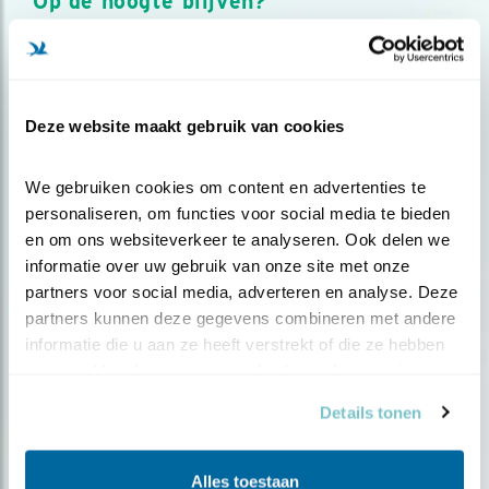
Op de hoogte blijven?
Meld je aan en ontvang nieuws, inspiratie, acties en tips
over vogels en activiteiten van Vogelbescherming.
AANMELDEN VOGELNIEUWS
Deze website maakt gebruik van cookies
Volg ons via social media
We gebruiken cookies om content en advertenties te 
personaliseren, om functies voor social media te bieden 
en om ons websiteverkeer te analyseren. Ook delen we 
informatie over uw gebruik van onze site met onze 
partners voor social media, adverteren en analyse. Deze 
partners kunnen deze gegevens combineren met andere 
informatie die u aan ze heeft verstrekt of die ze hebben 
verzameld op basis van uw gebruik van hun services.
Details tonen
Alles toestaan