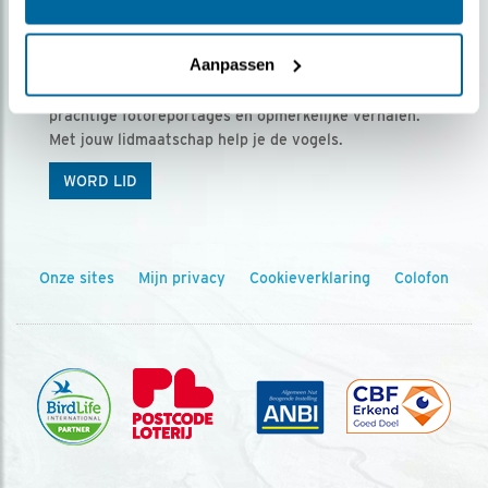
Ontvang 5 x Vogels voor € 36,00 per jaar
Aanpassen
Vogels is het tijdschrift voor onze leden, met
prachtige fotoreportages en opmerkelijke verhalen.
Met jouw lidmaatschap help je de vogels.
WORD LID
Onze sites
Mijn privacy
Cookieverklaring
Colofon