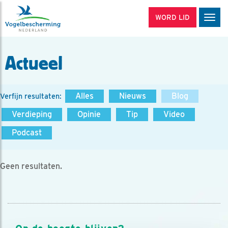
WORD LID
Men
Actueel
Alles
Nieuws
Blog
Verfijn resultaten:
Verdieping
Opinie
Tip
Video
Podcast
Geen resultaten.