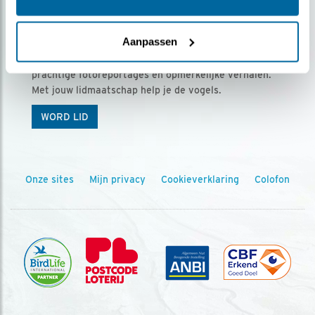
Ontvang 5 x Vogels voor € 36,00 per jaar
Aanpassen
Vogels is het tijdschrift voor onze leden, met
prachtige fotoreportages en opmerkelijke verhalen.
Met jouw lidmaatschap help je de vogels.
WORD LID
Onze sites
Mijn privacy
Cookieverklaring
Colofon