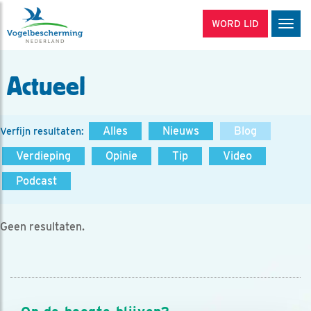
WORD LID
Men
Actueel
Alles
Nieuws
Blog
Verfijn resultaten:
Verdieping
Opinie
Tip
Video
Podcast
Geen resultaten.