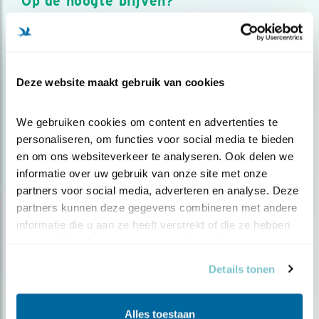
Op de hoogte blijven?
Meld je aan en ontvang nieuws, inspiratie, acties en tips
over vogels en activiteiten van Vogelbescherming.
AANMELDEN VOGELNIEUWS
Deze website maakt gebruik van cookies
Volg ons via social media
We gebruiken cookies om content en advertenties te 
personaliseren, om functies voor social media te bieden 
en om ons websiteverkeer te analyseren. Ook delen we 
informatie over uw gebruik van onze site met onze 
partners voor social media, adverteren en analyse. Deze 
partners kunnen deze gegevens combineren met andere 
informatie die u aan ze heeft verstrekt of die ze hebben 
verzameld op basis van uw gebruik van hun services.
Details tonen
Alles toestaan