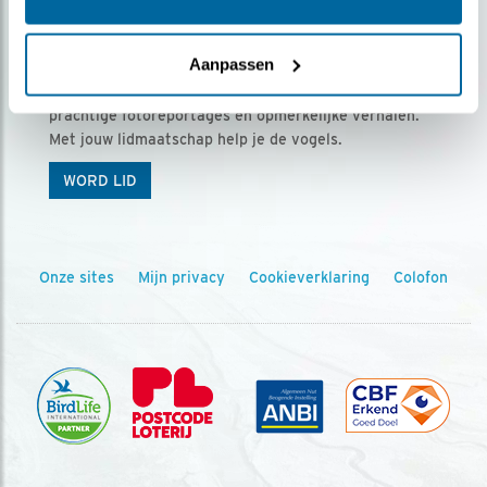
Ontvang 5 x Vogels voor € 36,00 per jaar
Aanpassen
Vogels is het tijdschrift voor onze leden, met
prachtige fotoreportages en opmerkelijke verhalen.
Met jouw lidmaatschap help je de vogels.
WORD LID
Onze sites
Mijn privacy
Cookieverklaring
Colofon