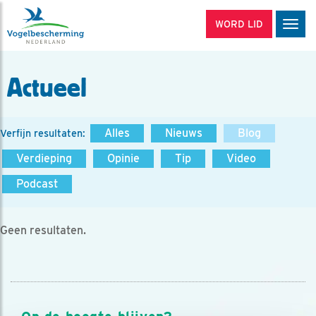
WORD LID
Men
Actueel
Alles
Nieuws
Blog
Verfijn resultaten:
Verdieping
Opinie
Tip
Video
Podcast
Geen resultaten.