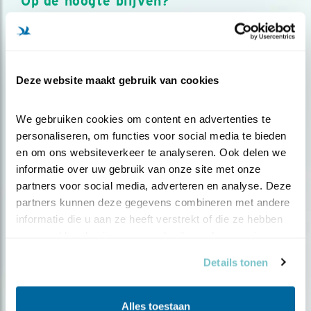
Op de hoogte blijven?
Meld je aan en ontvang nieuws, inspiratie, acties en tips
over vogels en activiteiten van Vogelbescherming.
AANMELDEN VOGELNIEUWS
Deze website maakt gebruik van cookies
Volg ons via social media
We gebruiken cookies om content en advertenties te 
personaliseren, om functies voor social media te bieden 
en om ons websiteverkeer te analyseren. Ook delen we 
informatie over uw gebruik van onze site met onze 
partners voor social media, adverteren en analyse. Deze 
partners kunnen deze gegevens combineren met andere 
informatie die u aan ze heeft verstrekt of die ze hebben 
verzameld op basis van uw gebruik van hun services.
Details tonen
Alles toestaan