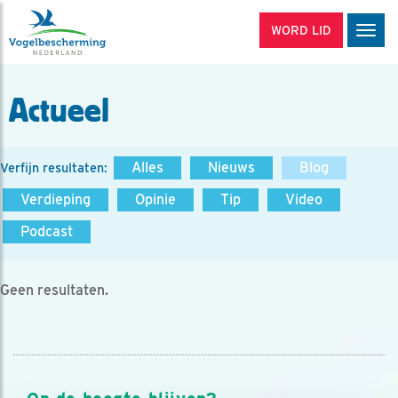
WORD LID
Men
Actueel
Alles
Nieuws
Blog
Verfijn resultaten:
Verdieping
Opinie
Tip
Video
Podcast
Geen resultaten.