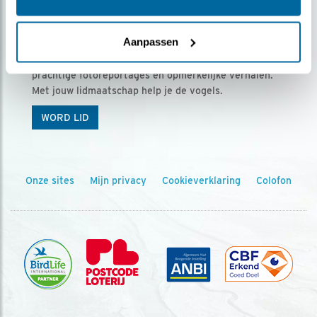
Ontvang 5 x Vogels voor € 36,00 per jaar
Aanpassen
Vogels is het tijdschrift voor onze leden, met
prachtige fotoreportages en opmerkelijke verhalen.
Met jouw lidmaatschap help je de vogels.
WORD LID
Onze sites
Mijn privacy
Cookieverklaring
Colofon