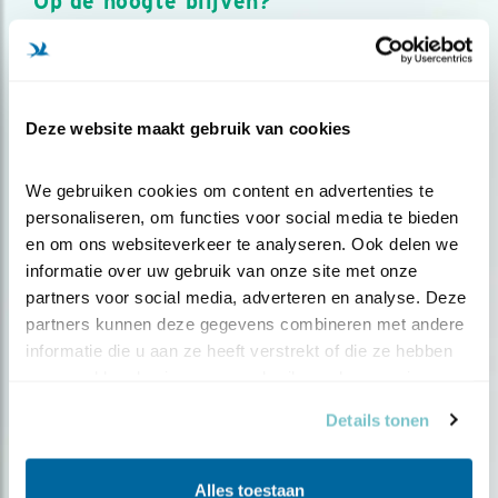
Op de hoogte blijven?
Meld je aan en ontvang nieuws, inspiratie, acties en tips
over vogels en activiteiten van Vogelbescherming.
AANMELDEN VOGELNIEUWS
Deze website maakt gebruik van cookies
Volg ons via social media
We gebruiken cookies om content en advertenties te 
personaliseren, om functies voor social media te bieden 
en om ons websiteverkeer te analyseren. Ook delen we 
informatie over uw gebruik van onze site met onze 
partners voor social media, adverteren en analyse. Deze 
partners kunnen deze gegevens combineren met andere 
informatie die u aan ze heeft verstrekt of die ze hebben 
verzameld op basis van uw gebruik van hun services.
Details tonen
Alles toestaan