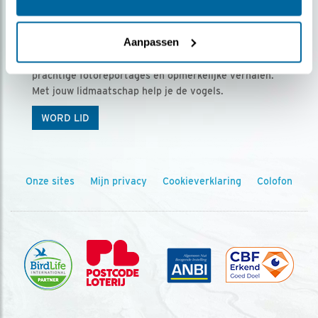
Ontvang 5 x Vogels voor € 36,00 per jaar
Aanpassen
Vogels is het tijdschrift voor onze leden, met
prachtige fotoreportages en opmerkelijke verhalen.
Met jouw lidmaatschap help je de vogels.
WORD LID
Onze sites
Mijn privacy
Cookieverklaring
Colofon