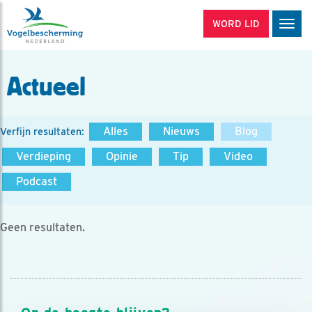
WORD LID
Men
Actueel
Alles
Nieuws
Blog
Verfijn resultaten:
Verdieping
Opinie
Tip
Video
Podcast
Geen resultaten.