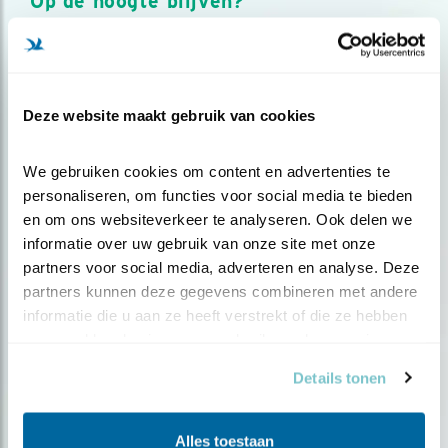
Op de hoogte blijven?
Meld je aan en ontvang nieuws, inspiratie, acties en tips
over vogels en activiteiten van Vogelbescherming.
AANMELDEN VOGELNIEUWS
Deze website maakt gebruik van cookies
Volg ons via social media
We gebruiken cookies om content en advertenties te 
personaliseren, om functies voor social media te bieden 
en om ons websiteverkeer te analyseren. Ook delen we 
informatie over uw gebruik van onze site met onze 
partners voor social media, adverteren en analyse. Deze 
partners kunnen deze gegevens combineren met andere 
informatie die u aan ze heeft verstrekt of die ze hebben 
verzameld op basis van uw gebruik van hun services.
Details tonen
Alles toestaan