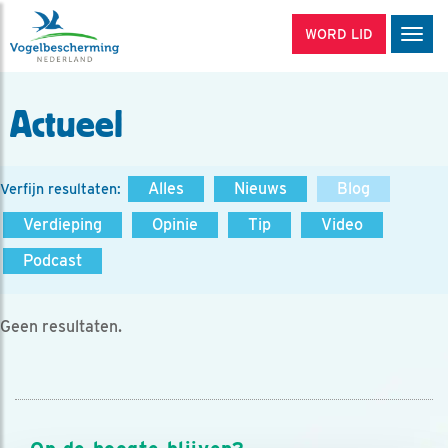
WORD LID
Men
Actueel
Alles
Nieuws
Blog
Verfijn resultaten:
Verdieping
Opinie
Tip
Video
Podcast
Geen resultaten.