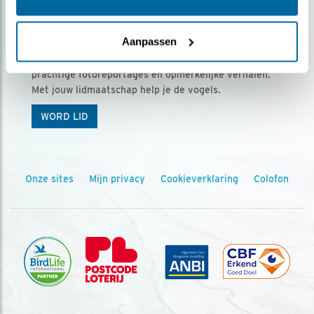
Ontvang 5 x Vogels voor € 36,00 per jaar
Aanpassen
Vogels is het tijdschrift voor onze leden, met
prachtige fotoreportages en opmerkelijke verhalen.
Met jouw lidmaatschap help je de vogels.
WORD LID
Onze sites
Mijn privacy
Cookieverklaring
Colofon