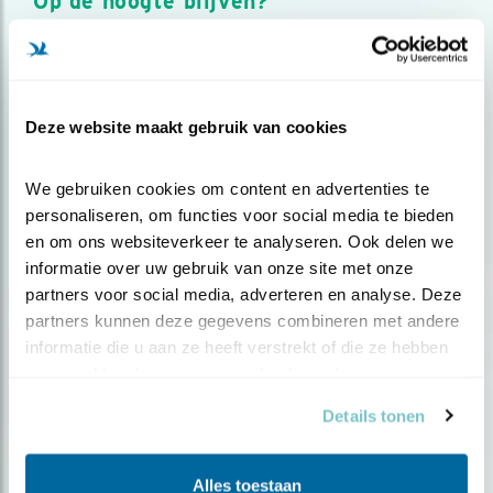
Op de hoogte blijven?
Meld je aan en ontvang nieuws, inspiratie, acties en tips
over vogels en activiteiten van Vogelbescherming.
AANMELDEN VOGELNIEUWS
Deze website maakt gebruik van cookies
Volg ons via social media
We gebruiken cookies om content en advertenties te 
personaliseren, om functies voor social media te bieden 
en om ons websiteverkeer te analyseren. Ook delen we 
informatie over uw gebruik van onze site met onze 
partners voor social media, adverteren en analyse. Deze 
partners kunnen deze gegevens combineren met andere 
informatie die u aan ze heeft verstrekt of die ze hebben 
verzameld op basis van uw gebruik van hun services.
Details tonen
Alles toestaan