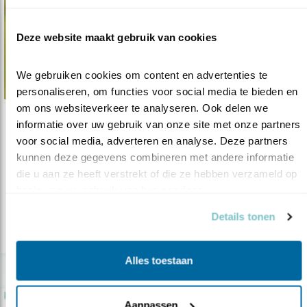
Deze website maakt gebruik van cookies
We gebruiken cookies om content en advertenties te 
personaliseren, om functies voor social media te bieden en 
om ons websiteverkeer te analyseren. Ook delen we 
informatie over uw gebruik van onze site met onze partners 
Nieuws
voor social media, adverteren en analyse. Deze partners 
Grutto’s en graskaas op Oerol 2018
kunnen deze gegevens combineren met andere informatie 
12.06.18
Kom mee met de speciale fietsexcursies langs
die u aan ze heeft verstrekt of die ze hebben verzameld op 
de vogelrijkste plekken op Ter..
basis van uw gebruik van hun services.
Details tonen
lees meer
Alles toestaan
Aanpassen