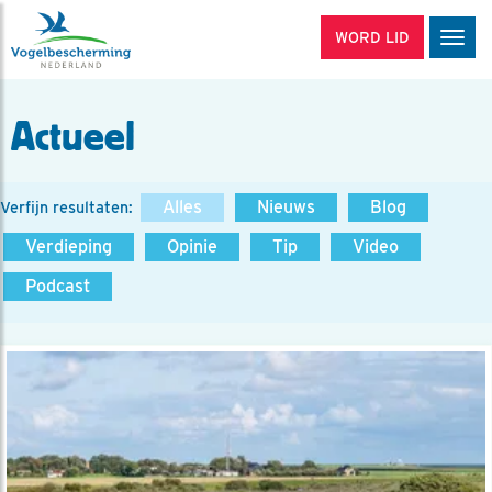
WORD LID
Men
Actueel
Alles
Nieuws
Blog
Verfijn resultaten:
Verdieping
Opinie
Tip
Video
Podcast