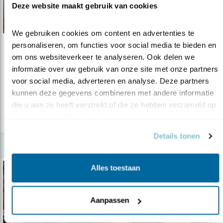
Deze website maakt gebruik van cookies
We gebruiken cookies om content en advertenties te 
personaliseren, om functies voor social media te bieden en 
Video
om ons websiteverkeer te analyseren. Ook delen we 
Kijkers voor Kijkers in Kameroen
informatie over uw gebruik van onze site met onze partners 
voor social media, adverteren en analyse. Deze partners 
07.03.17
Kijkers/telescopen krijgen een tweede leven.
kunnen deze gegevens combineren met andere informatie 
die u aan ze heeft verstrekt of die ze hebben verzameld op 
basis van uw gebruik van hun services.
lees meer
Details tonen
Alles toestaan
Aanpassen