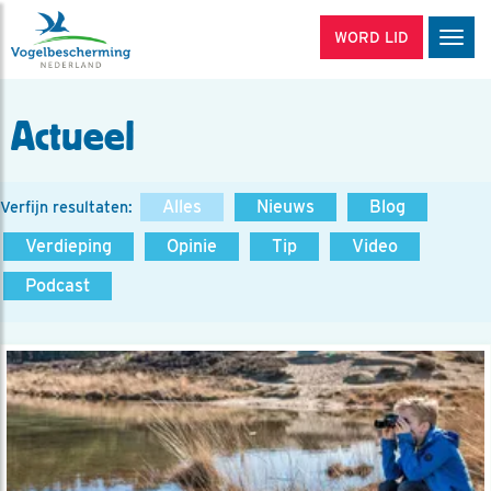
WORD LID
Men
Actueel
Alles
Nieuws
Blog
Verfijn resultaten:
Verdieping
Opinie
Tip
Video
Podcast