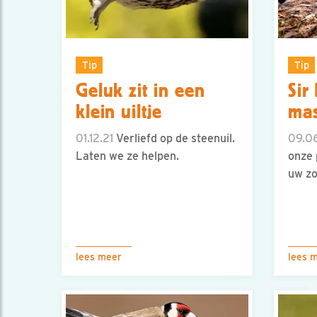
Tip
Tip
Geluk zit in een
Sir
klein uiltje
mas
01.12.21
Verliefd op de steenuil.
09.06
Laten we ze helpen.
onze 
uw zo
lees meer
lees 