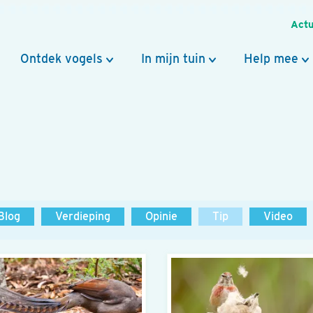
Actu
Ontdek vogels
In mijn tuin
Help mee
Blog
Verdieping
Opinie
Tip
Video