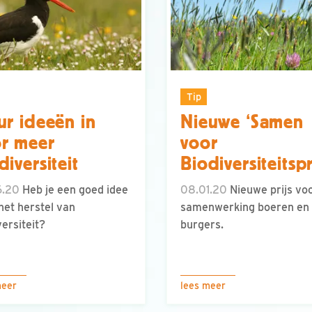
Tip
ur ideeën in
Nieuwe ‘Samen
r meer
voor
diversiteit
Biodiversiteitspr
6.20
Heb je een goed idee
08.01.20
Nieuwe prijs vo
het herstel van
samenwerking boeren en
versiteit?
burgers.
meer
lees meer