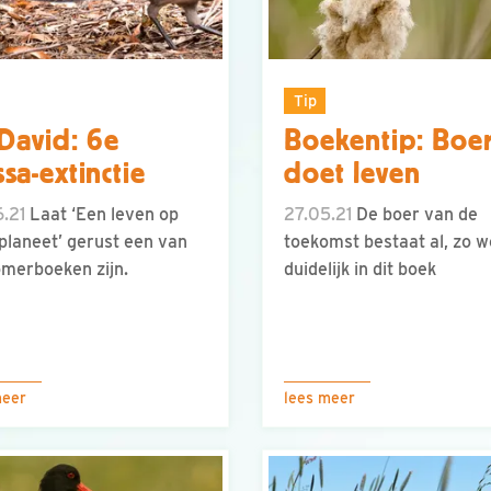
Tip
 David: 6e
Boekentip: Boe
sa-extinctie
doet leven
.21
Laat ‘Een leven op
27.05.21
De boer van de
planeet’ gerust een van
toekomst bestaat al, zo w
merboeken zijn.
duidelijk in dit boek
meer
lees meer