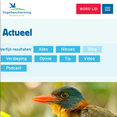
WORD LID
Men
Actueel
Alles
Nieuws
Blog
Verfijn resultaten:
Verdieping
Opinie
Tip
Video
Podcast