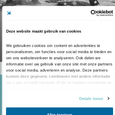
Blog
Deze website maakt gebruik van cookies
WINTERNUMMER IN DE MAAK
We gebruiken cookies om content en advertenties te 
18.10.16
personaliseren, om functies voor social media te bieden en 
om ons websiteverkeer te analyseren. Ook delen we 
informatie over uw gebruik van onze site met onze partners 
voor social media, adverteren en analyse. Deze partners 
kunnen deze gegevens combineren met andere informatie 
die u aan ze heeft verstrekt of die ze hebben verzameld op 
Blog
basis van uw gebruik van hun services.
DE NIEUWE VOGELS IS ER!
Details tonen
15.09.16
Maandelijks vertelt hoofdredacteur Hans
Peeters hoe ver we zijn met het maken van het nieuwe
nummer van VOGELS. Hij laat zien hoe het er bij de
Alles toestaan