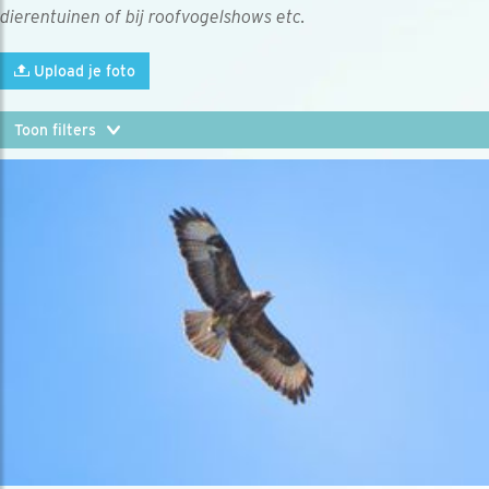
dierentuinen of bij roofvogelshows etc.
Upload je foto