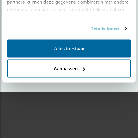
partners kunnen deze gegevens combineren met andere 
informatie die u aan ze heeft verstrekt of die ze hebben 
Door Ton. Petrus. | Geplaatst op vrijdag 17 mei
verzameld op basis van uw gebruik van hun services.
2024 |
1180 views
Details tonen
Foto genomen in: Mijdrechtse polder.
Zoek verder op
Alles toestaan
buizerd
Aanpassen