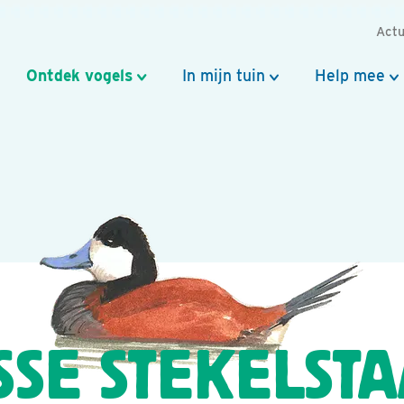
Actu
Ontdek vogels
In mijn tuin
Help mee
SE STEKELST