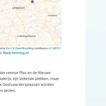
ed by
Esri
| ©
OpenStreetMap
contributors ©
CARTO
n:
Waarneming.nl
nderveense Plas en de Nieuwe
oderijs zijn bekende plekken, maar
de Oostvaardersplassen worden
en gezien.