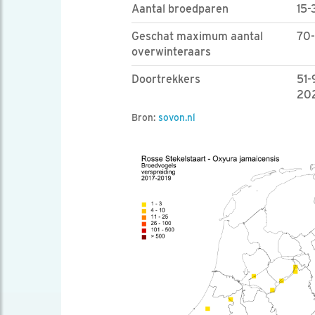
Aantal broedparen
15-
Geschat maximum aantal
70-
overwinteraars
Doortrekkers
51-
202
Bron:
sovon.nl