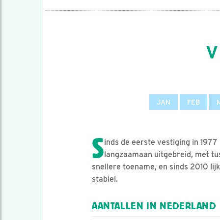
V
JAN
FEB
S
inds de eerste vestiging in 1977
langzaamaan uitgebreid, met t
snellere toename, en sinds 2010 lij
stabiel.
AANTALLEN IN NEDERLAND