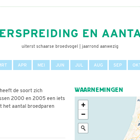
ERSPREIDING EN AANT
uiterst schaarse broedvogel | jaarrond aanwezig
MRT
APR
MEI
JUN
JUL
AUG
SEP
OK
WAARNEMINGEN
 heeft de soort zich
ussen 2000 en 2005 een iets
+
kt het aantal broedparen
−