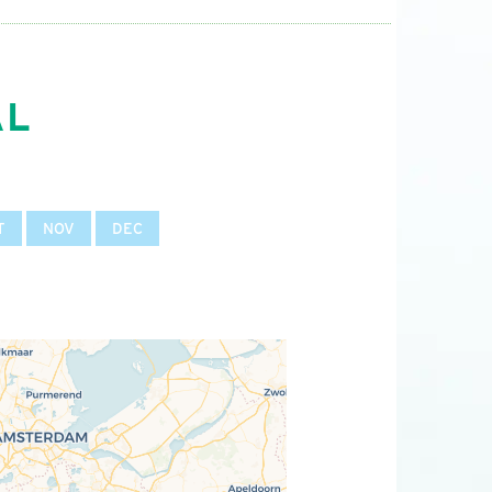
AL
T
NOV
DEC