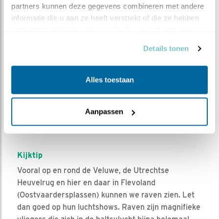
partners kunnen deze gegevens combineren met andere 
informatie die u aan ze heeft verstrekt of die ze hebben 
verzameld op basis van uw gebruik van hun services.
Details tonen
Alles toestaan
Aanpassen
Leaflet
| Powered by
Esri
| ©
OpenStreetMap
contributors ©
CARTO
Bron en meer waarnemingen:
Waarneming.nl
Kijktip
Vooral op en rond de Veluwe, de Utrechtse
Heuvelrug en hier en daar in Flevoland
(Oostvaardersplassen) kunnen we raven zien. Let
dan goed op hun luchtshows. Raven zijn magnifieke