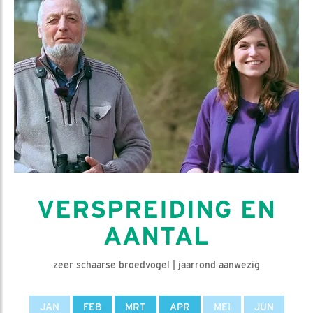
VERSPREIDING EN
AANTAL
zeer schaarse broedvogel | jaarrond aanwezig
JAN
FEB
MRT
APR
MEI
JUN