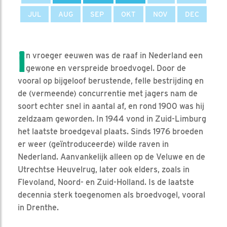
JUL
AUG
SEP
OKT
NOV
DEC
I
n vroeger eeuwen was de raaf in Nederland een
gewone en verspreide broedvogel. Door de
vooral op bijgeloof berustende, felle bestrijding en
de (vermeende) concurrentie met jagers nam de
soort echter snel in aantal af, en rond 1900 was hij
zeldzaam geworden. In 1944 vond in Zuid-Limburg
het laatste broedgeval plaats. Sinds 1976 broeden
er weer (geïntroduceerde) wilde raven in
Nederland. Aanvankelijk alleen op de Veluwe en de
Utrechtse Heuvelrug, later ook elders, zoals in
Flevoland, Noord- en Zuid-Holland. Is de laatste
decennia sterk toegenomen als broedvogel, vooral
in Drenthe.