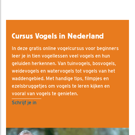
Cursus Vogels in Nederland
In deze gratis online vogelcursus voor beginners
leer je in tien vogellessen veel vogels en hun
geluiden herkennen. Van tuinvogels, bosvogels,
weidevogels en watervogels tot vogels van het
waddengebied. Met handige tips, filmpjes en
ezelsbruggetjes om vogels te leren kijken en
vooral van vogels te genieten.
Schrijf je in