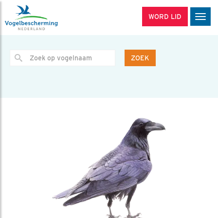
WORD LID
Men
ZOEK