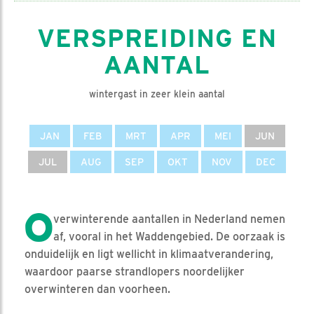
VERSPREIDING EN
AANTAL
wintergast in zeer klein aantal
JAN
FEB
MRT
APR
MEI
JUN
JUL
AUG
SEP
OKT
NOV
DEC
O
verwinterende aantallen in Nederland nemen
af, vooral in het Waddengebied. De oorzaak is
onduidelijk en ligt wellicht in klimaatverandering,
waardoor paarse strandlopers noordelijker
overwinteren dan voorheen.