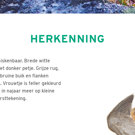
HERKENNING
miskenbaar. Brede witte
 donker petje. Grijze rug,
dbruine buik en flanken
 Vrouwtje is feller gekleurd
 in najaar meer op kleine
orsttekening.