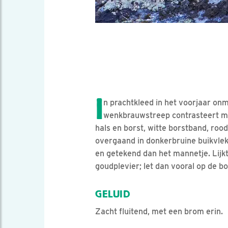
I
n prachtkleed in het voorjaar on
wenkbrauwstreep contrasteert met
hals en borst, witte borstband, roo
overgaand in donkerbruine buikvlek.
en getekend dan het mannetje. Lijkt
goudplevier; let dan vooral op de b
GELUID
Zacht fluitend, met een brom erin.