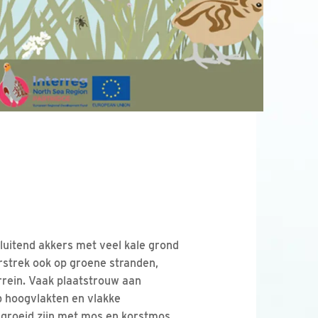
sluitend akkers met veel kale grond
rstrek ook op groene stranden,
rrein. Vaak plaatstrouw aan
 hoogvlakten en vlakke
egroeid zijn met mos en korstmos