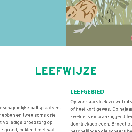
LEEFWIJZE
LEEFGEBIED
Op voorjaarstrek vrijwel uit
schappelijke baltsplaatsen.
of heel kort gewas. Op najaa
hebben en twee soms drie
kwelders en braakliggend te
t volledige broedzorg op
doortrekgebieden. Broedt op
n de grond, bekleed met wat
berghellingen die schaars b