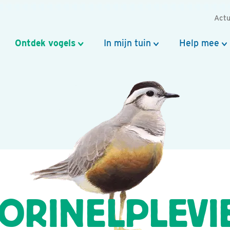
Actu
Ontdek vogels
In mijn tuin
Help mee
ORINELPLEVI