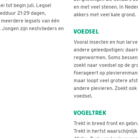
i tot begin juli. Legsel
en met veel stenen. In Nede
oedduur 21-29 dagen,
akkers met veel kale grond.
j meerdere legsels van één
 Jongen zijn nestvlieders en
VOEDSEL
Vooral insecten en hun larve
andere geleedpotigen; daarn
regenwormen. Soms bessen. 
zoekt naar voedsel op de gr
Foerageert op plevierenmani
maar loopt veel grotere afs
andere plevieren. Zoekt ook
voedsel.
VOGELTREK
Trekt in breed front en gebru
Trekt in herfst waarschijnlij