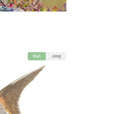
Man
Jong