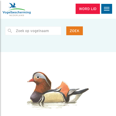
WORD LID
Men
ZOEK