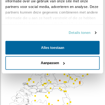
informatie over uw gebruik van onze site met onze 
Doortrekkers
Broedvogel - jaarrond
partners voor social media, adverteren en analyse. Deze 
aanwezig
partners kunnen deze gegevens combineren met andere 
Bron:
sovon.nl
informatie die u aan ze heeft verstrekt of die ze hebben 
verzameld op basis van uw gebruik van hun services.
Details tonen
Alles toestaan
Aanpassen