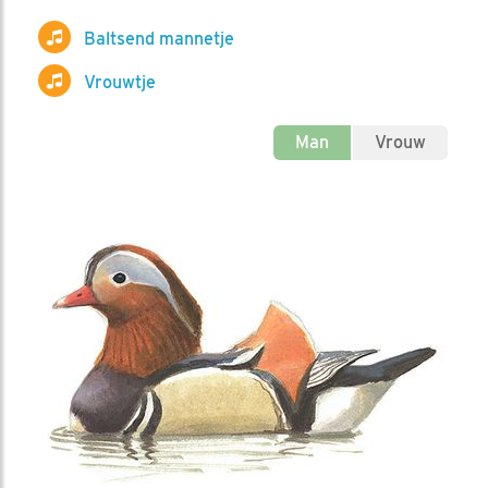
Baltsend mannetje
Vrouwtje
Man
Vrouw