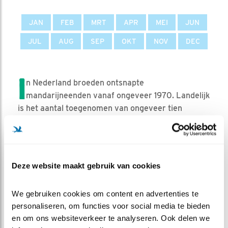
JAN
FEB
MRT
APR
MEI
JUN
JUL
AUG
SEP
OKT
NOV
DEC
I
n Nederland broeden ontsnapte
mandarijneenden vanaf ongeveer 1970. Landelijk
is het aantal toegenomen van ongeveer tien
broedparen rond 1980 naar ongeveer 250 rond de
eeuwwisseling en vlakt sindsdien af.
AANTALLEN IN NEDERLAND
Deze website maakt gebruik van cookies
Aantal broedparen
350-450 (2018-2020)
We gebruiken cookies om content en advertenties te 
Geschat maximum
600-1200 (2012/13-
personaliseren, om functies voor social media te bieden 
aantal overwinteraars
2014/15)
en om ons websiteverkeer te analyseren. Ook delen we 