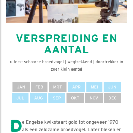
VERSPREIDING EN
AANTAL
uiterst schaarse broedvogel | wegtrekkend | doortrekker in
zeer klein aantal
JAN
FEB
MRT
APR
MEI
JUN
JUL
AUG
SEP
OKT
NOV
DEC
D
e Engelse kwikstaart gold tot ongeveer 1970
als een zeldzame broedvogel. Later bleken er