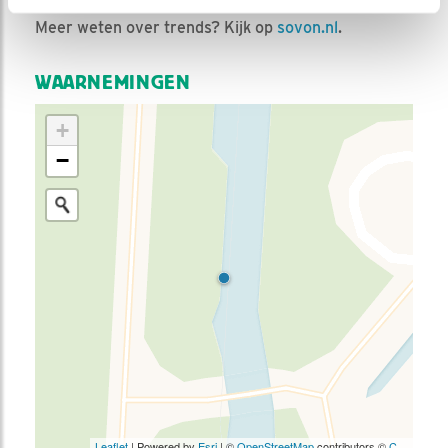
Meer weten over trends? Kijk op
sovon.nl
.
WAARNEMINGEN
+
−
Leaflet
| Powered by
Esri
| ©
OpenStreetMap
contributors ©
CARTO