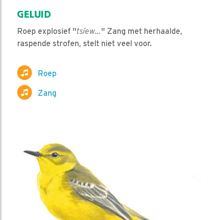
GELUID
Roep explosief "
tsíew…
" Zang met herhaalde,
raspende strofen, stelt niet veel voor.
Roep
Zang