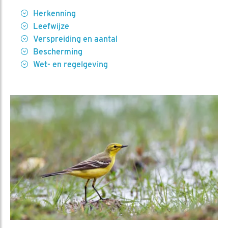
Herkenning
Leefwijze
Verspreiding en aantal
Bescherming
Wet- en regelgeving