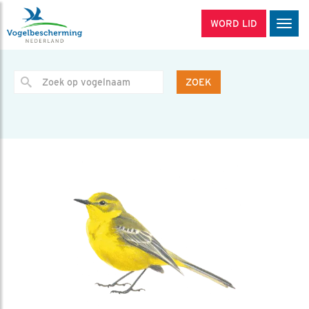
WORD LID
Men
ZOEK