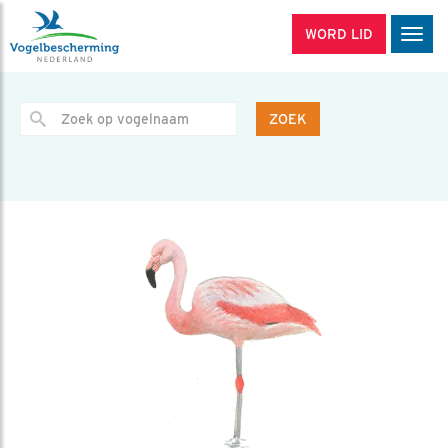
WORD LID
Men
ZOEK