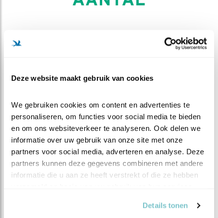
S
inds 1983 broeden Chileense flamingo's in het
Zwillbrocker Venn, net over de grens in
Duitsland. In najaar en winter zwerven ze dan rond
in Nederland. De aantallen groeiden gestaag tot
Deze website maakt gebruik van cookies
enkele tientallen en na een dipje halverwege de
jaren '10 zit de groei er weer in.
We gebruiken cookies om content en advertenties te 
personaliseren, om functies voor social media te bieden 
AANTALLEN IN NEDERLAND
en om ons websiteverkeer te analyseren. Ook delen we 
informatie over uw gebruik van onze site met onze 
Aantal broedparen
Geen broedvogel
partners voor social media, adverteren en analyse. Deze 
partners kunnen deze gegevens combineren met andere 
Geschat maximum
35-45 (2012/13-
aantal overwinteraars
2014/15)
informatie die u aan ze heeft verstrekt of die ze hebben 
verzameld op basis van uw gebruik van hun services.
Doortrekkers
1-100 (2007/08–2011/12)
Details tonen
Bron:
sovon.nl