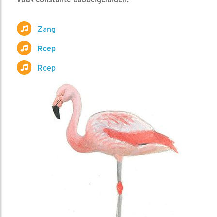
Zang
Roep
Roep