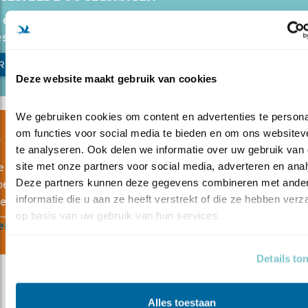
 een vraag over vogels? Neem eens een kijkje op onze pagin
stelde vragen. Wie weet vind je daar het antwoord op je vraa
R VEELGESTELDE VRAGEN
Deze website maakt gebruik van cookies
We gebruiken cookies om content en advertenties te personal
om functies voor social media te bieden en om ons websiteve
F OP DE HOOGTE MET VOGELNIEUWS
te analyseren. Ook delen we informatie over uw gebruik van 
site met onze partners voor social media, adverteren en anal
e aan voor Vogelnieuws, de gratis nieuwsbrief van
Deze partners kunnen deze gegevens combineren met ander
escherming. Zo blijf je op de hoogte van nieuws over vogels, 
informatie die u aan ze heeft verstrekt of die ze hebben verz
teiten en acties van Vogelbescherming.
op basis van uw gebruik van hun services.
lden Vogelnieuws
Details to
Alles toestaan