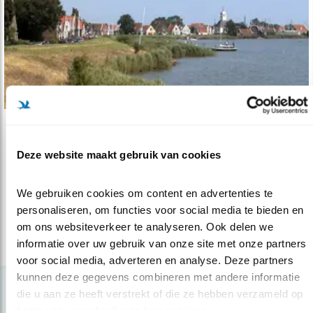
Video
Deze website maakt gebruik van cookies
Het uithoudingsvermogen van Henk Smit
12.12.19
WetlandWacht Henk Smit waakt over het
We gebruiken cookies om content en advertenties te 
IJmeer.
personaliseren, om functies voor social media te bieden en 
om ons websiteverkeer te analyseren. Ook delen we 
informatie over uw gebruik van onze site met onze partners 
lees meer
voor social media, adverteren en analyse. Deze partners 
kunnen deze gegevens combineren met andere informatie 
die u aan ze heeft verstrekt of die ze hebben verzameld op 
basis van uw gebruik van hun services.