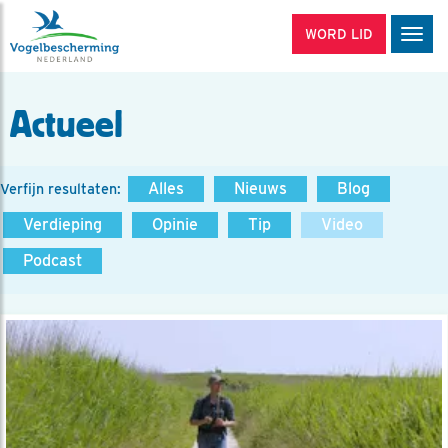
WORD LID
Men
Actueel
Alles
Nieuws
Blog
Verfijn resultaten:
Verdieping
Opinie
Tip
Video
Podcast