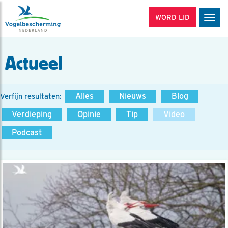
WORD LID
Men
Actueel
Alles
Nieuws
Blog
Verfijn resultaten:
Verdieping
Opinie
Tip
Video
Podcast