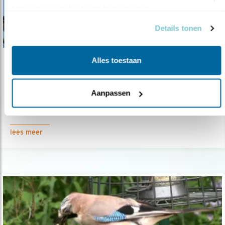
basis van uw gebruik van hun services.
Details tonen
Alles toestaan
Video
De zanglijster: blij gestemd
Aanpassen
21.02.23
Een echte voorjaarsbode is de zanglijster.
lees meer