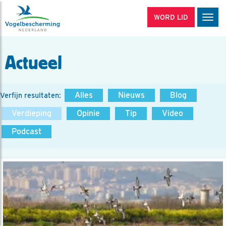
WORD LID
Men
Actueel
Alles
Nieuws
Blog
Verfijn resultaten:
Verdieping
Opinie
Tip
Video
Podcast