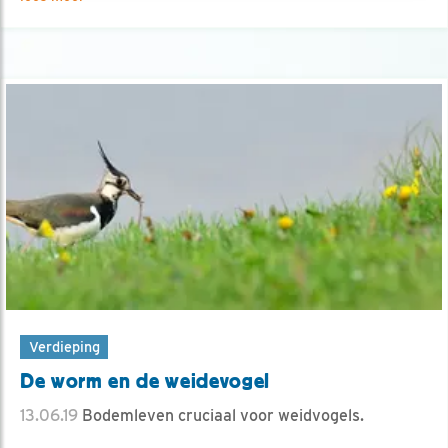
Verdieping
De worm en de weidevogel
13.06.19
Bodemleven cruciaal voor weidvogels.