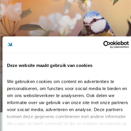
Verdieping
NIJMEEGSE WETHOUDER
Deze website maakt gebruik van cookies
GAAT STADSVERSTENING TE
We gebruiken cookies om content en advertenties te 
LIJF
personaliseren, om functies voor social media te bieden en 
om ons websiteverkeer te analyseren. Ook delen we 
09.05.18
informatie over uw gebruik van onze site met onze partners 
voor social media, adverteren en analyse. Deze partners 
kunnen deze gegevens combineren met andere informatie 
die u aan ze heeft verstrekt of die ze hebben verzameld op 
basis van uw gebruik van hun services.