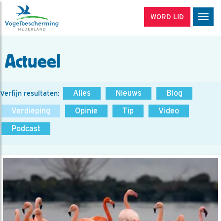
WORD LID
Men
Actueel
Alles
Nieuws
Blog
Verfijn resultaten:
Verdieping
Opinie
Tip
Video
Podcast