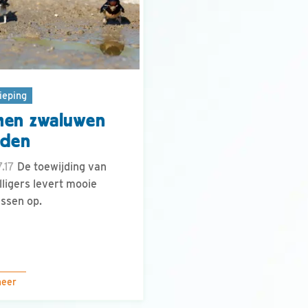
ieping
men zwaluwen
dden
.17
De toewijding van
illigers levert mooie
ssen op.
meer