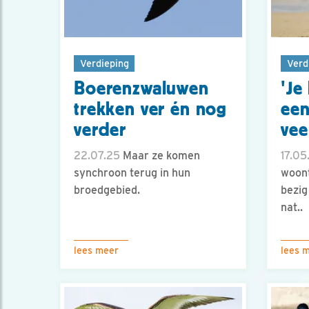
Verdieping
Verd
Boerenzwaluwen
'Je
trekken ver én nog
een
verder
veel
22.07.25
Maar ze komen
17.05
synchroon terug in hun
woont
broedgebied.
bezig
nat..
lees meer
lees 