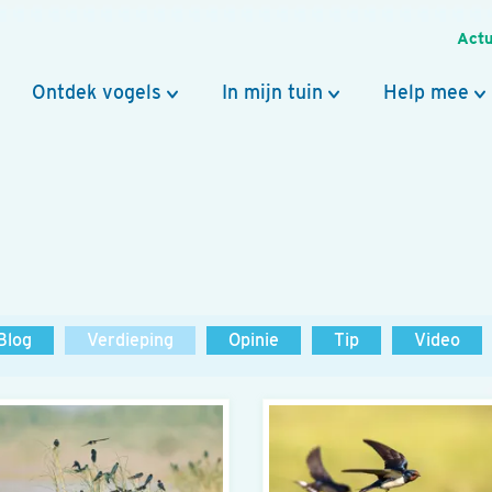
Actu
Ontdek vogels
In mijn tuin
Help mee
Blog
Verdieping
Opinie
Tip
Video