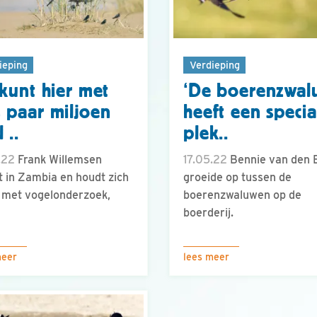
ieping
Verdieping
 kunt hier met
‘De boerenzwal
 paar miljoen
heeft een specia
 ..
plek..
.22
Frank Willemsen
17.05.22
Bennie van den 
 in Zambia en houdt zich
groeide op tussen de
 met vogelonderzoek,
boerenzwaluwen op de
boerderij.
meer
lees meer