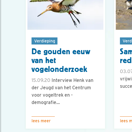
Verdieping
Verd
De gouden eeuw
Sa
van het
re
vogelonderzoek
03.07
vrijw
15.09.20
Interview Henk van
succe
der Jeugd van het Centrum
voor vogeltrek en -
demografie...
lees meer
lees 