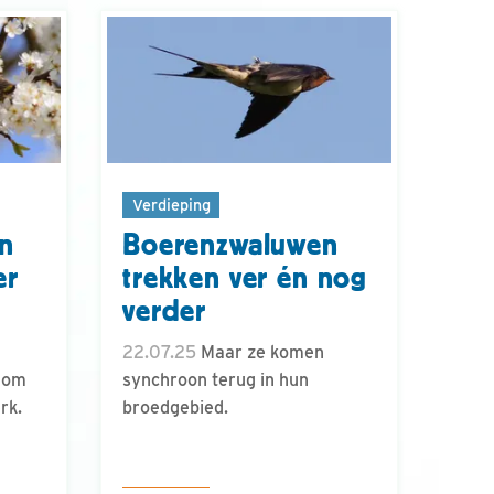
Verdieping
en
Boerenzwaluwen
er
trekken ver én nog
verder
22.07.25
Maar ze komen
 om
synchroon terug in hun
rk.
broedgebied.