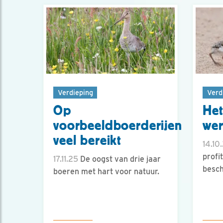
Verdieping
Verd
Op
Het
voorbeeldboerderijen
wer
veel bereikt
14.10
profi
17.11.25
De oogst van drie jaar
besc
boeren met hart voor natuur.