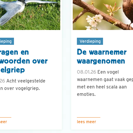
ieping
Verdieping
ragen en
De waarnemer
woorden over
waargenomen
elgriep
08.01.26
Een vogel
waarnemen gaat vaak ge
.26
Acht veelgestelde
met een heel scala aan
n over vogelgriep.
emoties.
meer
lees meer