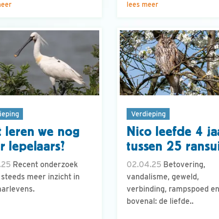
meer
lees meer
ieping
Verdieping
 leren we nog
Nico leefde 4 ja
r lepelaars?
tussen 25 ransu
.25
Recent onderzoek
02.04.25
Betovering,
 steeds meer inzicht in
vandalisme, geweld,
aarlevens.
verbinding, rampspoed e
bovenal: de liefde..