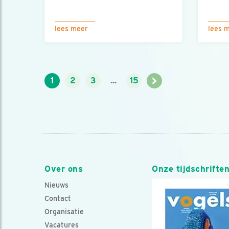
lees meer
lees 
>
1
2
3
...
15
Over ons
Onze tijdschrifte
Nieuws
Contact
Organisatie
Vacatures