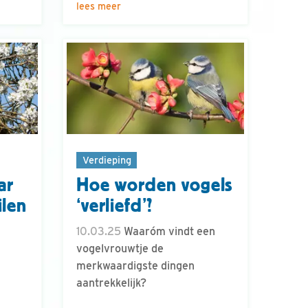
lees meer
Verdieping
ar
Hoe worden vogels
ilen
‘verliefd’?
10.03.25
Waaróm vindt een
vogelvrouwtje de
n
merkwaardigste dingen
aantrekkelijk?