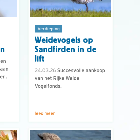
Verdieping
Weidevogels op
en
Sandfirden in de
lift
gen
 aan
24.03.26
Succesvolle aankoop
en.
van het Rijke Weide
Vogelfonds.
lees meer