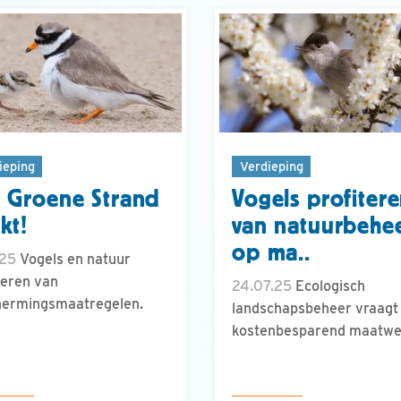
ieping
Verdieping
 Groene Strand
Vogels profiter
kt!
van natuurbehe
op ma..
.25
Vogels en natuur
teren van
24.07.25
Ecologisch
hermingsmaatregelen.
landschapsbeheer vraagt
kostenbesparend maatwe