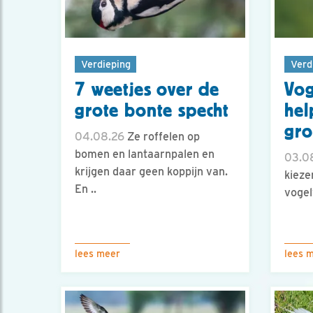
Verdieping
Verd
7 weetjes over de
Vog
grote bonte specht
hel
gro
04.08.26
Ze roffelen op
bomen en lantaarnpalen en
03.0
krijgen daar geen koppijn van.
kieze
En ..
vogel
lees meer
lees 