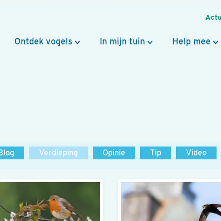
Actu
Ontdek vogels
In mijn tuin
Help mee
Blog
Verdieping
Opinie
Tip
Video