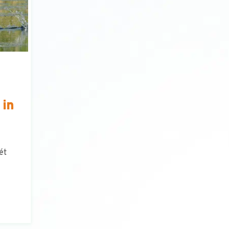
 in
ét