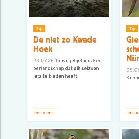
Tip
Tip
De niet zo Kwade
Gie
Hoek
sch
Nij
23.07.26
Topvogelgebied. Een
oerlandschap dat elk seizoen
05.0
iets te bieden heeft.
Kühne
lees meer
lees 