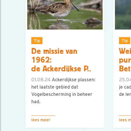
Tip
Tip
De missie van
Wei
1962:
pur
de Ackerdijkse P..
Bet
01.08.24
Ackerdijkse plassen:
25.0
het laatste gebied dat
je ca
Vogelbescherming in beheer
de le
had.
lees meer
lees 