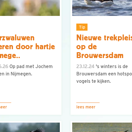
Tip
rzwaluwen
Nieuwe trekplei
eren door hartje
op de
mege..
Brouwersdam
6.26
Op pad met Jochem
23.12.24
's winters is de
n in Nijmegen.
Brouwersdam een hotspo
vogels te kijken.
meer
lees meer