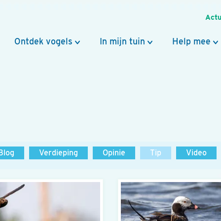
Actu
Ontdek vogels
In mijn tuin
Help mee
Blog
Verdieping
Opinie
Tip
Video