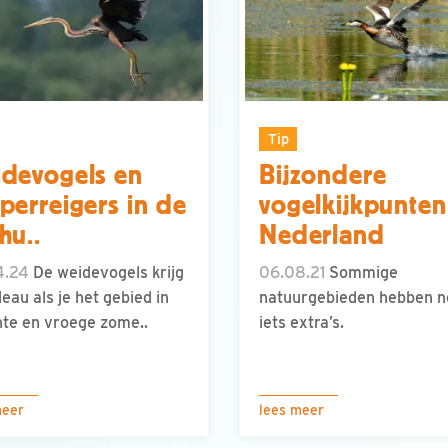
Tip
devogels en
Bijzondere
perreigers in de
vogelkijkpunten
hu..
Nederland
4.24
De weidevogels krijg
06.08.21
Sommige
deau als je het gebied in
natuurgebieden hebben n
nte en vroege zome..
iets extra’s.
meer
lees meer