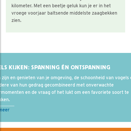
kilometer. Met een beetje geluk kun je er in het
vroege voorjaar baltsende middelste zaagbekken
zien.
LS KIJKEN: SPANNING ÉN ONTSPANNING
 zijn en genieten van je omgeving, de schoonheid van vogels 
ndere van hun gedrag gecombineerd met onverwachte
momenten en de vraag of het lukt om een favoriete soort te
kken.
meer