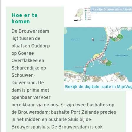
Kaartje Brouwersdam / AnyW
Hoe er te
komen
De Brouwersdam
ligt tussen de
plaatsen Ouddorp
op Goeree-
Overflakkee en
Scharendijke op
Schouwen-
Duivenland. De
Bekijk de digitale route in MijnVo
dam is prima met
openbaar vervoer
bereikbaar via de bus. Er zijn twee bushaltes op
de Brouwersdam: bushalte Port Zélande precies
in het midden en bushalte Sluis bij de
Brouwerspuisluis. De Brouwersdam is ook