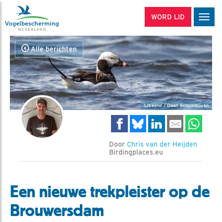
WORD LID
Men
Alle berichten
IJseend / Daan Schoonhoven
Door
Chris van der Heijden
Birdingplaces.eu
Een nieuwe trekpleister op de
Brouwersdam