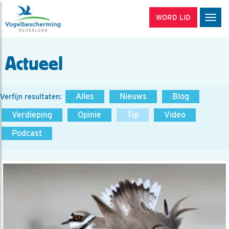
WORD LID
Men
Actueel
Alles
Nieuws
Blog
Verfijn resultaten:
Verdieping
Opinie
Tip
Video
Podcast