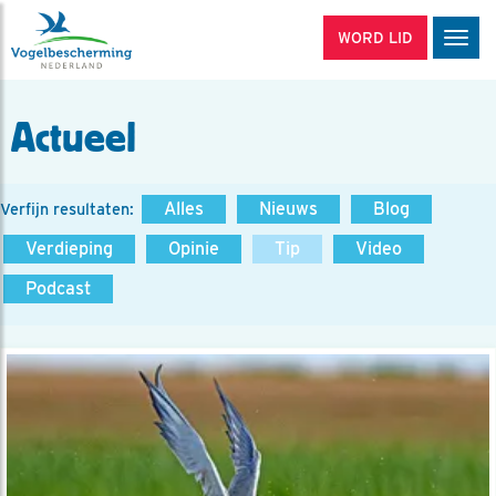
WORD LID
Men
Actueel
Alles
Nieuws
Blog
Verfijn resultaten:
Verdieping
Opinie
Tip
Video
Podcast