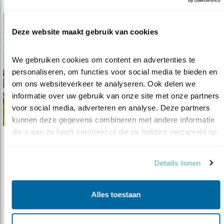
Deze website maakt gebruik van cookies
We gebruiken cookies om content en advertenties te 
personaliseren, om functies voor social media te bieden en 
om ons websiteverkeer te analyseren. Ook delen we 
informatie over uw gebruik van onze site met onze partners 
voor social media, adverteren en analyse. Deze partners 
kunnen deze gegevens combineren met andere informatie 
die u aan ze heeft verstrekt of die ze hebben verzameld op 
basis van uw gebruik van hun services.
Tip
Fiets de vogels achterna
Details tonen
16.07.20
Vogels kijken tijdens mooie fietstochten:
dubbel genieten.
Alles toestaan