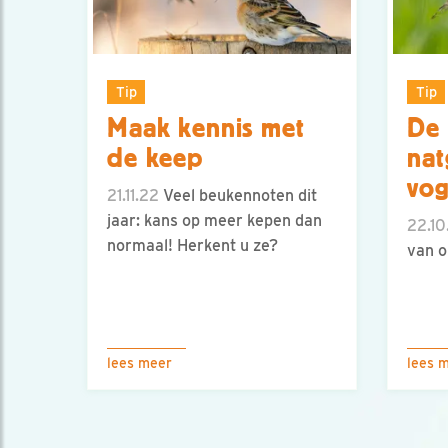
Tip
Tip
Maak kennis met
De 
de keep
na
vog
21.11.22
Veel beukennoten dit
jaar: kans op meer kepen dan
22.10
normaal! Herkent u ze?
van o
lees meer
lees 