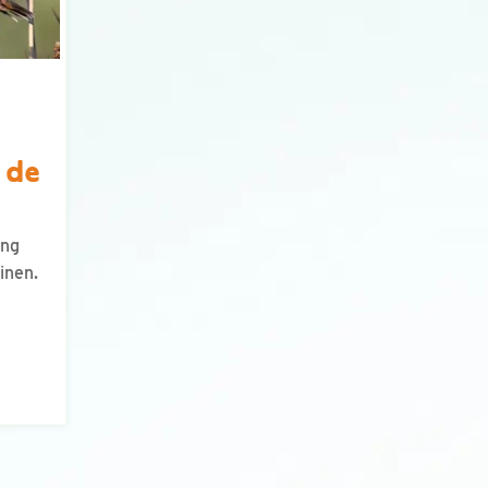
n de
ing
inen.