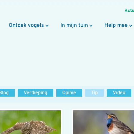
Actu
Ontdek vogels
In mijn tuin
Help mee
Blog
Verdieping
Opinie
Tip
Video