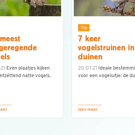
Tip
meest
7 keer
tgeregende
vogelstruinen i
els
duinen
.21
Even plaatjes kijken
20.07.21
Ideale bestemm
ntzéttend natte vogels.
voor een vogeluitje: de du
meer
lees meer