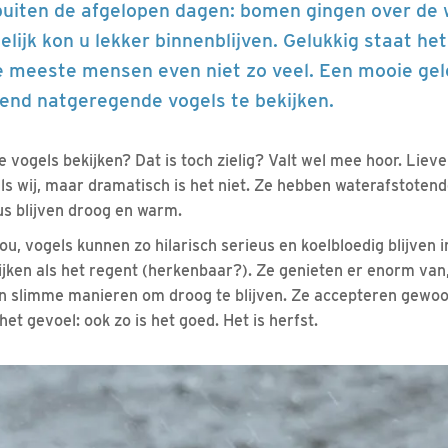
 buiten de afgelopen dagen: bomen gingen over de 
pelijk kon u lekker binnenblijven. Gelukkig staat h
e meeste mensen even niet zo veel. Een mooie ge
tend natgeregende vogels te bekijken.
ogels bekijken? Dat is toch zielig? Valt wel mee hoor. Liev
als wij, maar dramatisch is het niet. Ze hebben waterafstote
s blijven droog en warm.
, vogels kunnen zo hilarisch serieus en koelbloedig blijven i
kijken als het regent (herkenbaar?). Ze genieten er enorm van,
 slimme manieren om droog te blijven. Ze accepteren gewoon
 het gevoel: ook zo is het goed. Het is herfst.