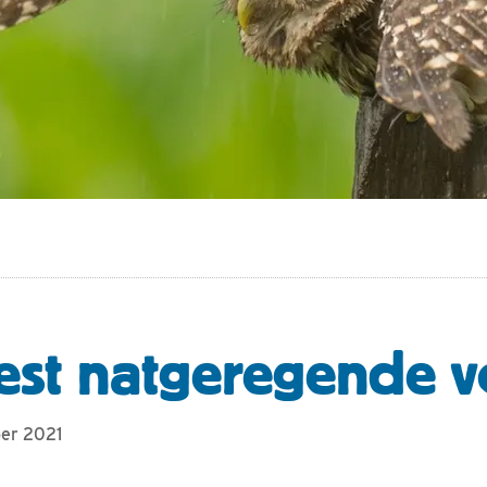
st natgeregende v
ber 2021