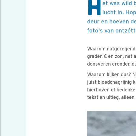
H
et was wild
lucht in. Ho
deur en hoeven d
foto's van ontzét
Waarom natgeregende v
graden C en zon, net 
donsveren eronder, du
Waarom kijken dus? Nou
juist bloedchagrijnig 
hierboven of bedenken
tekst en uitleg, alleen