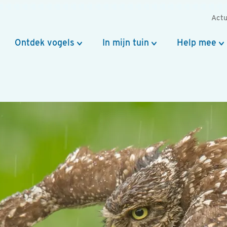
Actu
Ontdek vogels
In mijn tuin
Help mee