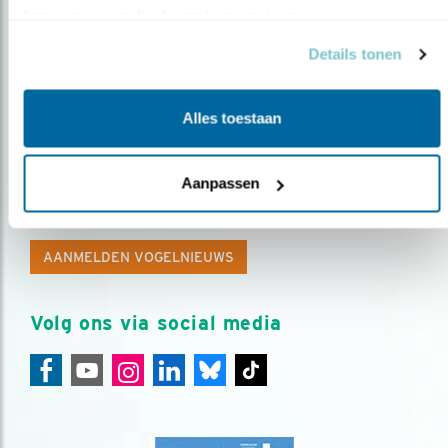
basis van uw gebruik van hun services.
Details tonen
Alles toestaan
Op de hoogte blijven?
Aanpassen
Meld je aan en ontvang nieuws, inspiratie, acties en tips
over vogels en activiteiten van Vogelbescherming.
AANMELDEN VOGELNIEUWS
Volg ons via social media