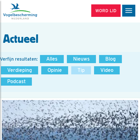
WORD LID
Men
Actueel
Alles
Nieuws
Blog
Verfijn resultaten:
Verdieping
Opinie
Tip
Video
Podcast