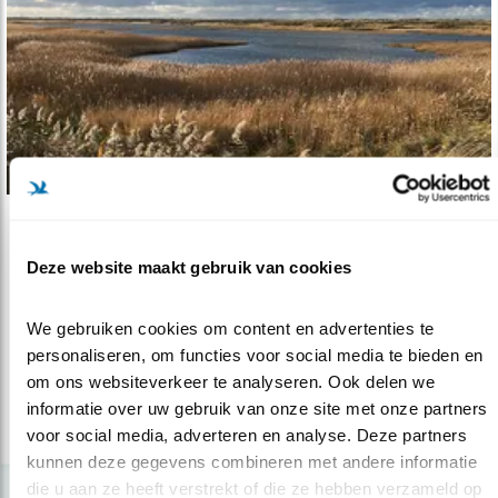
Tip
Deze website maakt gebruik van cookies
Vogelkijkhut op Vlieland
25.11.16
De Kroon’s Polders op Vlieland zijn nu nóg
We gebruiken cookies om content en advertenties te 
mooier gemaakt voor natuurliefhe..
personaliseren, om functies voor social media te bieden en 
om ons websiteverkeer te analyseren. Ook delen we 
informatie over uw gebruik van onze site met onze partners 
lees meer
voor social media, adverteren en analyse. Deze partners 
kunnen deze gegevens combineren met andere informatie 
die u aan ze heeft verstrekt of die ze hebben verzameld op 