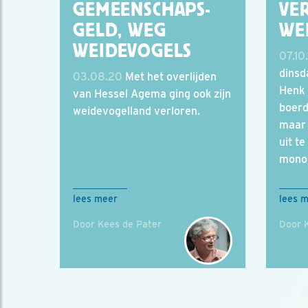
GEMEENSCHAPS-
VE
GELD, WEG
WE
WEIDEVOGELS
07.10.
dinsd
03.08.20
Met het overlijden
Henk 
van Hessel Agema ging ook zijn
boerd
weidevogelland verloren.
maar 
uit t
monom
lees meer
lees 
Door Kees de Pater
Door 