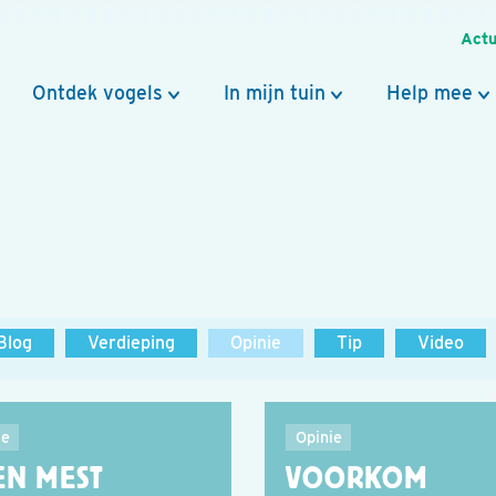
Actu
Ontdek vogels
In mijn tuin
Help mee
Blog
Verdieping
Opinie
Tip
Video
ie
Opinie
EN MEST
VOORKOM