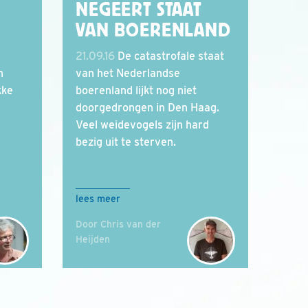
NEGEERT STAAT
VAN BOERENLAND
21.09.16
De catastrofale staat
n
van het Nederlandse
kke
boerenland lijkt nog niet
doorgedrongen in Den Haag.
Veel weidevogels zijn hard
bezig uit te sterven.
lees meer
Door Chris van der
Heijden