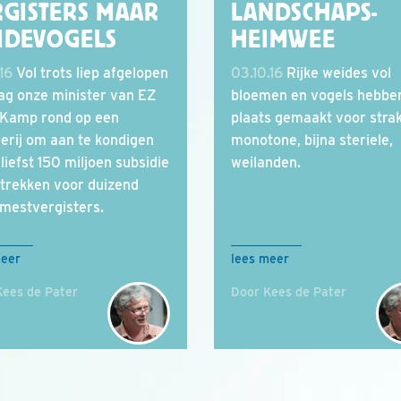
RGISTERS MAAR
LANDSCHAPS-
IDEVOGELS
HEIMWEE
16
Vol trots liep afgelopen
03.10.16
Rijke weides vol
ag onze minister van EZ
bloemen en vogels hebbe
Kamp rond op een
plaats gemaakt voor stra
erij om aan te kondigen
monotone, bijna steriele,
liefst 150 miljoen subsidie
weilanden.
e trekken voor duizend
estvergisters.
meer
lees meer
Kees de Pater
Door Kees de Pater