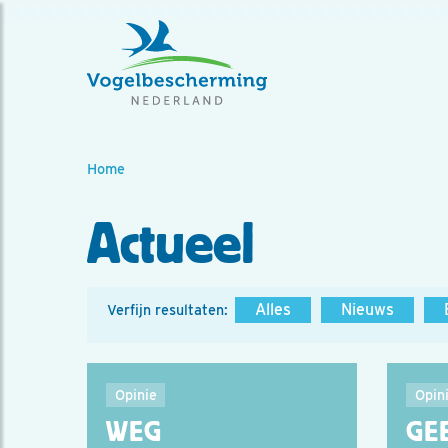
Home
Actueel
Alles
Nieuws
Verfijn resultaten:
Opinie
Opin
WEG
GE