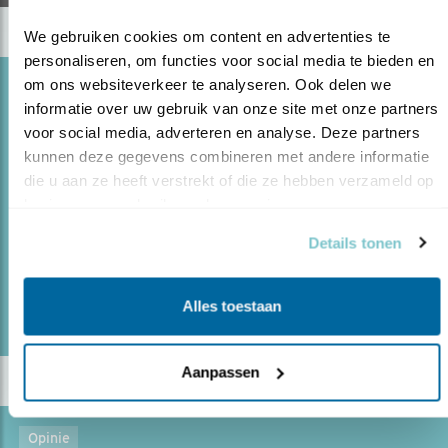
We gebruiken cookies om content en advertenties te 
personaliseren, om functies voor social media te bieden en 
om ons websiteverkeer te analyseren. Ook delen we 
Opinie
informatie over uw gebruik van onze site met onze partners 
ZIENSWIJZE OOST- VAARDERSPLASSEN
voor social media, adverteren en analyse. Deze partners 
kunnen deze gegevens combineren met andere informatie 
11.11.14
Voor de Oostvaardersplassen is in het kader van
die u aan ze heeft verstrekt of die ze hebben verzameld op 
Natura 2000 een ontwerp beheerplan opgesteld.
basis van uw gebruik van hun services.
Vogelbescherming heeft een kritische zienswijze op dit
plan ingediend. Moerasvogels moeten voorop staan!
Details tonen
lees meer
Alles toestaan
Aanpassen
Opinie