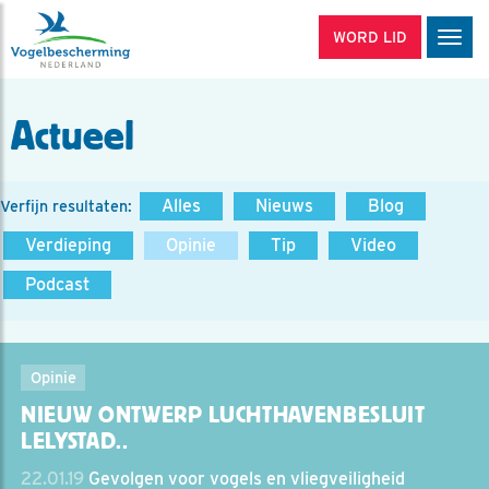
WORD LID
Men
Actueel
Alles
Nieuws
Blog
Verfijn resultaten:
Verdieping
Opinie
Tip
Video
Podcast
Opinie
NIEUW ONTWERP LUCHTHAVENBESLUIT
LELYSTAD..
22.01.19
Gevolgen voor vogels en vliegveiligheid