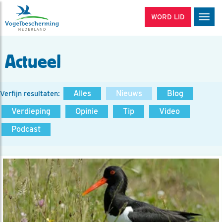
WORD LID
Men
Actueel
Alles
Nieuws
Blog
Verfijn resultaten:
Verdieping
Opinie
Tip
Video
Podcast