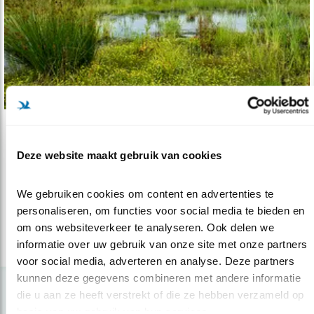
Nieuws
Deze website maakt gebruik van cookies
Redding weidevogels Onnerpolder
22.02.18
6 boeren ontfermen zich over een parel van
We gebruiken cookies om content en advertenties te 
een weidevogelgebied.
personaliseren, om functies voor social media te bieden en 
om ons websiteverkeer te analyseren. Ook delen we 
informatie over uw gebruik van onze site met onze partners 
lees meer
voor social media, adverteren en analyse. Deze partners 
kunnen deze gegevens combineren met andere informatie 
die u aan ze heeft verstrekt of die ze hebben verzameld op 
basis van uw gebruik van hun services.