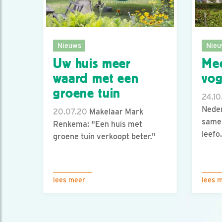
Nieuws
Nieu
Uw huis meer
Mee
waard met een
vog
groene tuin
24.10
Neder
20.07.20
Makelaar Mark
samen
Renkema: "Een huis met
leefo.
groene tuin verkoopt beter."
lees meer
lees 