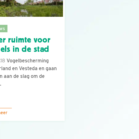
ws
r ruimte voor
els in de stad
.18
Vogelbescherming
land en Vesteda en gaan
 aan de slag om de
.
meer