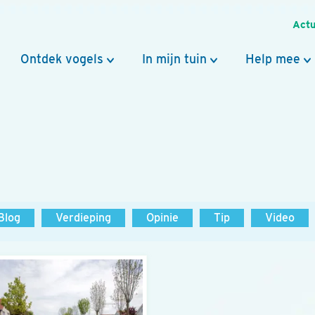
Actu
Ontdek vogels
In mijn tuin
Help mee
Blog
Verdieping
Opinie
Tip
Video