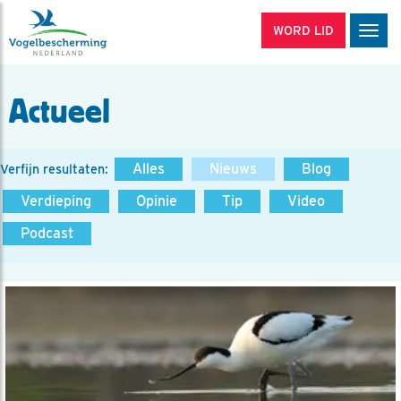
WORD LID
Men
Actueel
Alles
Nieuws
Blog
Verfijn resultaten:
Verdieping
Opinie
Tip
Video
Podcast