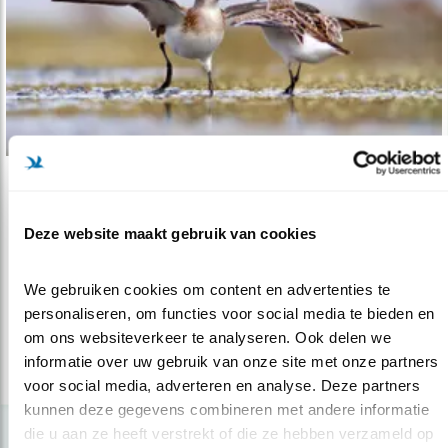
Nieuws
Vogelrijk Noordervroon opgeknapt voor
Deze website maakt gebruik van cookies
ku..
25.04.22
Bijzonder vogelrijk natuurgebied ten noorden
We gebruiken cookies om content en advertenties te 
van Westkapelle kreeg impuls.
personaliseren, om functies voor social media te bieden en 
om ons websiteverkeer te analyseren. Ook delen we 
informatie over uw gebruik van onze site met onze partners 
lees meer
voor social media, adverteren en analyse. Deze partners 
kunnen deze gegevens combineren met andere informatie 
die u aan ze heeft verstrekt of die ze hebben verzameld op 