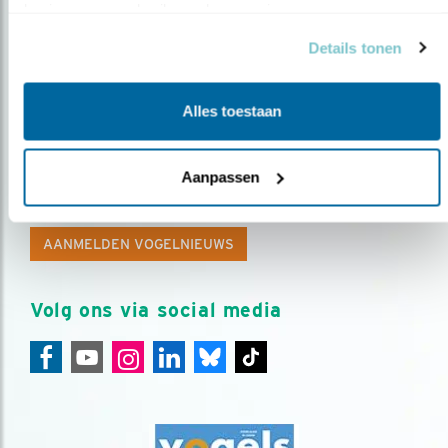
basis van uw gebruik van hun services.
Details tonen
Alles toestaan
Op de hoogte blijven?
Aanpassen
Meld je aan en ontvang nieuws, inspiratie, acties en tips
over vogels en activiteiten van Vogelbescherming.
AANMELDEN VOGELNIEUWS
Volg ons via social media