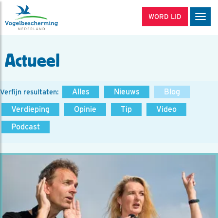
WORD LID
Men
Actueel
Alles
Nieuws
Blog
Verfijn resultaten:
Verdieping
Opinie
Tip
Video
Podcast