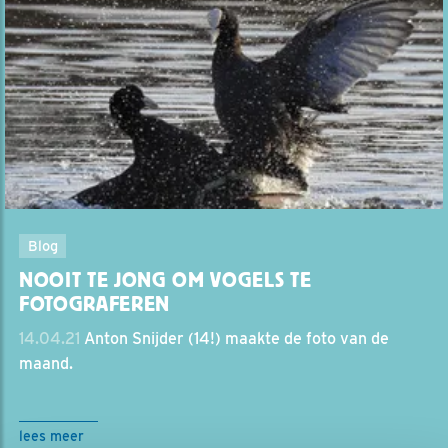
Blog
NOOIT TE JONG OM VOGELS TE
FOTOGRAFEREN
14.04.21
Anton Snijder (14!) maakte de foto van de
maand.
lees meer