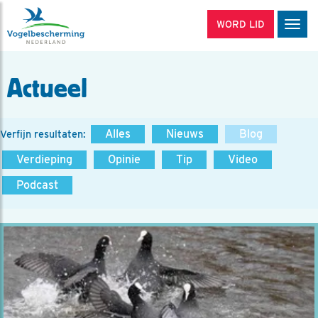
WORD LID
Men
Actueel
Alles
Nieuws
Blog
Verfijn resultaten:
Verdieping
Opinie
Tip
Video
Podcast